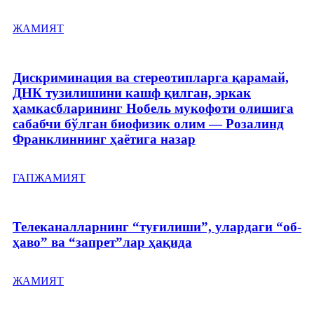
ЖАМИЯТ
Дискриминация ва стереотипларга қарамай,
ДНК тузилишини кашф қилган, эркак
ҳамкасбларининг Нобель мукофоти олишига
сабабчи бўлган биофизик олим — Розалинд
Франклиннинг ҳаётига назар
ГАП
ЖАМИЯТ
Телеканалларнинг “туғилиши”, улардаги “об-
ҳаво” ва “запрет”лар ҳақида
ЖАМИЯТ