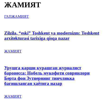
ЖАМИЯТ
ГАП
ЖАМИЯТ
Zilzila, “eski” Toshkent va modernizm: Toshkent
arxitekturasi tarixiga qisqa nazar
ЖАМИЯТ
Урушга қарши курашган журналист
баронесса: Нобель мукофоти совриндори
Берта фон Зутнернинг тинчликка
бағишланган ҳаётига назар
ЖАМИЯТ