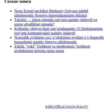
Свежие записи
Nega Kreml jarchilari Markaziy Osiyoga tahdid
qilishmoqda: Rossiya imperializmining ildizlari
Takaful — islom olamida sug‘urta qanday ishlaydi va
uning afzalliklari nimada?
Kelinglar, ehtiyot shart sug‘urtalanamiz: O‘zbekistonning
sug‘urta kompaniyalari qanday ishlaydi
Norozilik ayollarga xos: o‘zbekiston ayollari oʻz fuqarolik
huquqlarini qanday himoya qilishmoqda
Zilzila, “eski” Toshkent va modernizm: Toshkent
arxitekturasi tarixiga qisqa nazar
Лойиха тўғрисида
Алоқа
Реклама
Hook материалларини улашиш мумкин ва
керак. Фақат иқтибосни бошида мақолага
ҳавола беринг. Ҳуқуқшунослар учун:
материалларимиз
CC BY-NC-ND 3.0
лицензияси
доирасида тарқатилади.
ОАВ қ
айд гувоҳ
номаси: №1276, 13.03.2019
Таъсисчи: «Hook-Report» МЧЖ
Электрон манзил:
editor@uz.hook.report