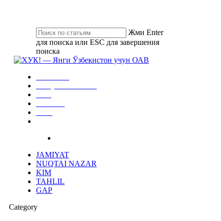
Skip
to
main
Жми Enter
content
для поиска или ESC для завершения
поиска
Close
Search
search
Menu
JAMIYAT
NUQTAI NAZAR
KIM
TAHLIL
GAP
instagram
telegram
search
JAMIYAT
NUQTAI NAZAR
KIM
TAHLIL
GAP
Category