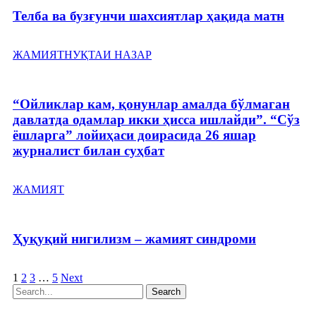
Телба ва бузғунчи шахсиятлар ҳақида матн
ЖАМИЯТ
НУҚТАИ НАЗАР
“Ойликлар кам, қонунлар амалда бўлмаган
давлатда одамлар икки ҳисса ишлайди”. “Сўз
ёшларга” лойиҳаси доирасида 26 яшар
журналист билан суҳбат
ЖАМИЯТ
Ҳуқуқий нигилизм – жамият синдроми
1
2
3
…
5
Next
Search