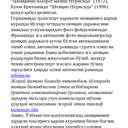
“Шовқинни назорат қилиш тўғрисида” (1972),
Буюк Британияда “Шовқин тўғрисида” (1996)
қонун қабул қилинган.
Германияда транспорт ҳаракати шовқинига қарши
курашда йўллар четидаги шовқин даражасини
аниқлаш ускуналаридан фаол фойдаланилади.
Францияда эса автоматик фото-видеокамералар
шовқин даражаси кучли бўлган автомашинани
таниб олиш, автоматик равишда суратга олиш ва
унинг рақамини ўқиш қобилиятига эга шовқин
радарлари билан жиҳозланган бўлиб, мазкур
тизим автотранспорт эгасига жарима тўлаш
зарурлиги ҳақида хатни автоматик равишда
юборади
.
Жорий йилнинг бошида автомобиль йўлларида
шовқин баландлигини ўлчаш асбобларини
ўрнатиш имкониятларини ўрганиш, шовқиннинг
зарарли таъсири учун компенсaция тўлови
ҳуқуқий механизмини жорий этиш таклиф
қилинган эди
.
Аммо, Ўзбекистон қонунчилигида шовқиннинг
зарарли таъсирига қарши курашиш билан боғлиқ
ҳуқуқий муносабатларни тартибга солувчи