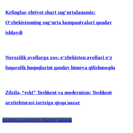
Kelinglar, ehtiyot shart sug‘urtalanamiz:
O‘zbekistonning sug‘urta kompaniyalari qanday
ishlaydi
Norozilik ayollarga xos: o‘zbekiston ayollari oʻz
fuqarolik huquqlarini qanday himoya qilishmoqda
Zilzila, “eski” Toshkent va modernizm: Toshkent
arxitekturasi tarixiga qisqa nazar
поделись
поделись
твитни
запинь
Лойиха тўғрисида
Алоқа
Реклама