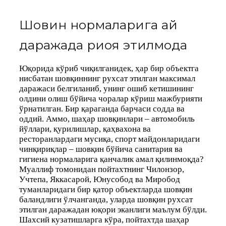
Шовқин нормаларига қай
даражада риоя этилмоқда
Юқорида кўриб чиқилганидек, ҳар бир объектга
нисбатан шовқиннинг рухсат этилган максимал
даражаси белгиланиб, унинг ошиб кетишининг
олдини олиш бўйича чоралар кўриш мажбурияти
ўрнатилган. Бир қараганда барчаси содда ва
оддий. Аммо, шаҳар шовқинлари – автомобиль
йўллари, қурилишлар, қаҳвахона ва
ресторанлардаги мусиқа, спорт майдонларидаги
чинқириқлар – шовқин бўйича санитария ва
гигиена нормаларига қанчалик амал қилинмоқда?
Муаллиф томонидан пойтахтнинг Чилонзор,
Учтепа, Яккасарой, Юнусобод ва Миробод
туманларидаги бир қатор объектларда шовқин
баландлиги ўлчанганда, уларда шовқин рухсат
этилган даражадан юқори эканлиги маълум бўлди.
Шахсий кузатишларга кўра, пойтахтда шаҳар