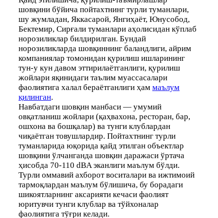
шовқини бўйича пойтахтнинг турли туманлари,
шу жумладан, Яккасарой, Янгиҳаёт, Юнусобод,
Бектемир, Сирғали туманлари аҳолисидан кўплаб
норозиликлар билдирилган. Бундай
норозиликларда шовқиннинг баландлиги, айрим
компаниялар томонидан қурилиш ишларининг
тун-у кун давом эттирилаётганлиги, қурилиш
жойлари яқинидаги таълим муассасалари
фаолиятига халал бераётганлиги ҳам
маълум
қилинган
.
Навбатдаги шовқин манбаси — умумий
овқатланиш жойлари (қаҳвахона, ресторан, бар,
ошхона ва бошқалар) ва тунги клублардан
чиқаётган товушлардир. Пойтахтнинг турли
туманларида юқорида қайд этилган объектлар
шовқини ўлчанганда шовқин даражаси ўртача
ҳисобда 70-110 dBA эканлиги маълум бўлди.
Турли оммавий ахборот воситалари ва ижтимоий
тармоқлардан маълум бўлишича, бу борадаги
шикоятларнинг аксарияти кечаси фаолият
юритувчи тунги клублар ва тўйхоналар
фаолиятига тўғри келади.