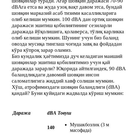
шовқинлар туради. Агар шовқин даражаси 70-90
dBАга етса ва жуда узоқ вақт давом этса, бундай
шовқин марказий асаб тизими касалликларига
олиб келиши мумкин. 100 dBА дан ортиқ шовқин
даражаси эшитиш қобилиятининг сезиларли
даражада йўқолишига, қолаверса, тўлиқ карликка
олиб келиши мумкин. Шунинг учун биз баланд
овозда мусиқа тинглаш чоғида завқ ва фойдадан
кўра кўпроқ зарар оламиз.
Биз кундалик ҳаётимизда дуч келадиган маиший
шовқинлар эшитиш қобилиятимиз учун қай
даражада зарарли? Юқорида айтилгандек, 90 dBА
баландликдаги давомий шовқин инсон
саломатлигига жиддий хавф солиши мумкин.
Хўш, атрофимиздаги шовқин баландлиги (dBА)
қандай? Буни қуйидаги жадвалда кўриш мумкин:
Даража
dBА
Товуш
Мушакбозлик (3 м
140
масофада)