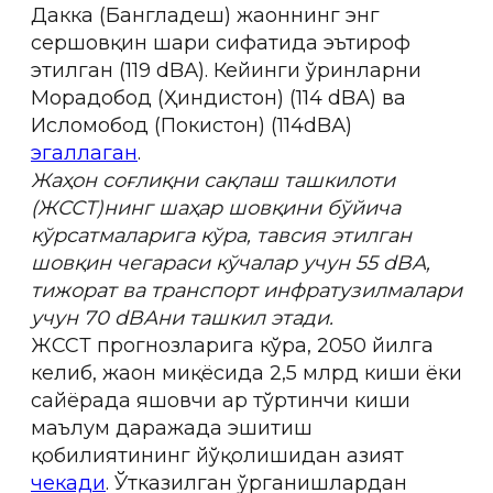
Дакка (Бангладеш) жаҳоннинг энг
сершовқин шаҳри сифатида эътироф
этилган (119 dBА). Кейинги ўринларни
Морадобод (Ҳиндистон) (114 dBА) ва
Исломобод (Покистон) (114dBА)
эгаллаган
.
Жаҳон соғлиқни сақлаш ташкилоти
(ЖССТ)нинг шаҳар шовқини бўйича
кўрсатмаларига кўра, тавсия этилган
шовқин чегараси кўчалар учун 55 dBА,
тижорат ва транспорт инфратузилмалари
учун 70 dBАни ташкил этади.
ЖССТ прогнозларига кўра, 2050 йилга
келиб, жаҳон миқёсида 2,5 млрд киши ёки
сайёрада яшовчи ҳар тўртинчи киши
маълум даражада эшитиш
қобилиятининг йўқолишидан азият
чекади
. Ўтказилган ўрганишлардан