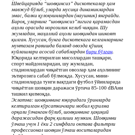
Швейцарияда “шовқинсиз” дискотекалар ҳам
мавжуд бўлиб, уларда мусиқа динамиклардан
эмас, балки қулоқчинлардан (наушник) янграйди.
Бироқ, уларнинг “шовқинсиз”лигига қарамасдан
аҳоли орасида норозилик келиб чиққан. Шу
жумладан, маҳаллий аҳоли шовқиндан шикоят
қилган. Хусусан, бунга дискотекага келганларнинг
мунтазам равишда баланд овозда қўшиқ
куйлашлари асосий сабаблардан
бири бўлган
.
Юқорида келтирилган мисоллардан ташқари,
спорт майдонларидан, шу жумладан,
стадионлардан чиқаётган овозлар ҳам аҳолининг
эътирозига сабаб бўлмоқда. Хусусан, мини-
стадионларда тунги вақтдаги футбол ўйинларида
чиқаётган шовқин даражаси ўртача 85-100 dBAни
ташкил қилмоқда.
Эслатма: шовқиннинг юқоридаги ўринларда
келтирилган кўрсаткичлари мобил қурилма
орқали ўлчанган бўлиб, шовқиннинг ҳақиқий
даражасидан фарқ қилиши мумкин. Шовқинни
ўлчаш учун 1 ёки 2 синфдаги октава фильтрли
профессионал шовқин ўлчаш воситаларидан