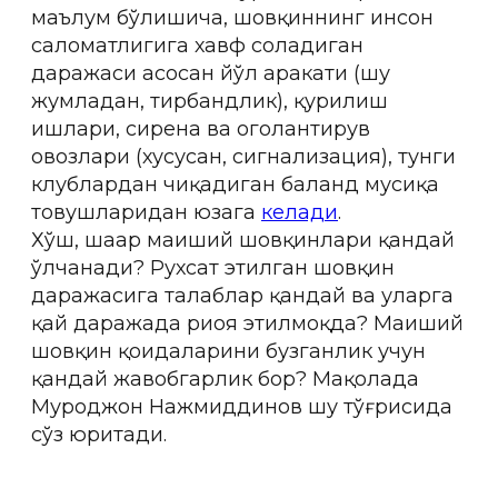
маълум бўлишича, шовқиннинг инсон
саломатлигига хавф соладиган
даражаси асосан йўл ҳаракати (шу
жумладан, тирбандлик), қурилиш
ишлари, сирена ва огоҳлантирув
овозлари (хусусан, сигнализaция), тунги
клублардан чиқадиган баланд мусиқа
товушларидан юзага
келади
.
Хўш, шаҳар маиший шовқинлари қандай
ўлчанади? Рухсат этилган шовқин
даражасига талаблар қандай ва уларга
қай даражада риоя этилмоқда? Маиший
шовқин қоидаларини бузганлик учун
қандай жавобгарлик бор? Мақолада
Муроджон Нажмиддинов шу тўғрисида
сўз юритади.