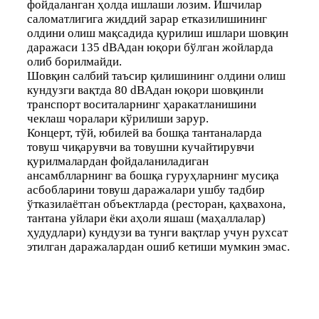
фойдаланган ҳолда ишлаши лозим. Ишчилар
саломатлигига жиддий зарар етказилишининг
олдини олиш мақсадида қурилиш ишлари шовқин
даражаси 135 dBАдан юқори бўлган жойларда
олиб борилмайди.
Шовқин салбий таъсир қилишининг олдини олиш
кундузги вақтда 80 dBАдан юқори шовқинли
транспорт воситаларнинг ҳаракатланишини
чеклаш чоралари кўрилиши зарур.
Концерт, тўй, юбилей ва бошқа тантаналарда
товуш чиқарувчи ва товушни кучайтирувчи
қурилмалардан фойдаланиладиган
ансамблларнинг ва бошқа гуруҳларнинг мусиқа
асбобларини товуш даражалари ушбу тадбир
ўтказилаётган объектларда (ресторан, қаҳвахона,
тантана уйлари ёки аҳоли яшаш (маҳаллалар)
ҳудудлари) кундузи ва тунги вақтлар учун рухсат
этилган даражалардан ошиб кетиши мумкин эмас.