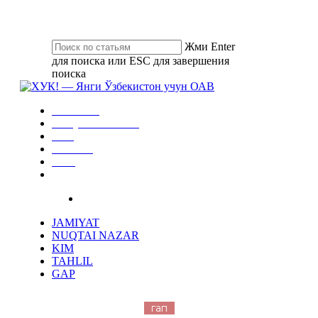
Skip
to
main
Жми Enter
content
для поиска или ESC для завершения
поиска
Close
Search
search
Menu
JAMIYAT
NUQTAI NAZAR
KIM
TAHLIL
GAP
instagram
telegram
search
JAMIYAT
NUQTAI NAZAR
KIM
TAHLIL
GAP
гап