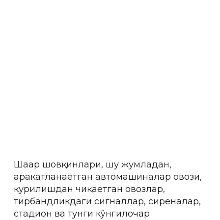
ШАҲАР ШОВҚИНЛАРИ.
РУХСАТ ЭТИЛГАН ШОВҚИН
ДАРАЖАСИ ҚАНДАЙ ВА
УЛАРГА ҚАЙ ДАРАЖАДА
РИОЯ ЭТИЛМОҚДА?
Шаҳар шовқинлари, шу жумладан,
ҳаракатланаётган автомашиналар овози,
қурилишдан чиқаётган овозлар,
тирбандликдаги сигналлар, сиреналар,
стадион ва тунги кўнгилочар