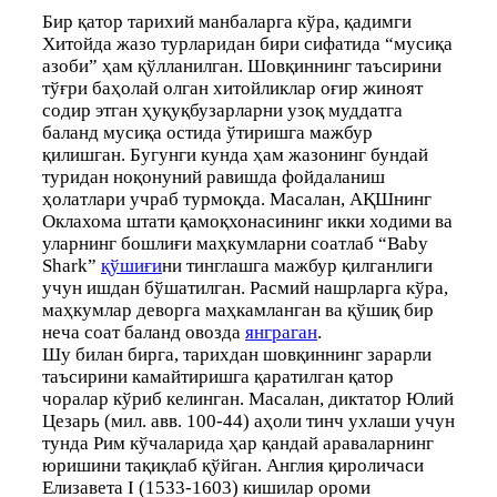
Бир қатор тарихий манбаларга кўра, қадимги
Хитойда жазо турларидан бири сифатида “мусиқа
азоби” ҳам қўлланилган. Шовқиннинг таъсирини
тўғри баҳолай олган хитойликлар оғир жиноят
содир этган ҳуқуқбузарларни узоқ муддатга
баланд мусиқа остида ўтиришга мажбур
қилишган. Бугунги кунда ҳам жазонинг бундай
туридан ноқонуний равишда фойдаланиш
ҳолатлари учраб турмоқда. Масалан, АҚШнинг
Оклахома штати қамоқхонасининг икки ходими ва
уларнинг бошлиғи маҳкумларни соатлаб “Baby
Shark”
қўшиғи
ни тинглашга мажбур қилганлиги
учун ишдан бўшатилган. Расмий нашрларга кўра,
маҳкумлар деворга маҳкамланган ва қўшиқ бир
неча соат баланд овозда
янграган
.
Шу билан бирга, тарихдан шовқиннинг зарарли
таъсирини камайтиришга қаратилган қатор
чоралар кўриб келинган. Масалан, диктатор Юлий
Цезарь (мил. авв. 100-44) аҳоли тинч ухлаши учун
тунда Рим кўчаларида ҳар қандай араваларнинг
юришини тақиқлаб қўйган. Англия қироличаси
Елизавета I (1533-1603) кишилар ороми