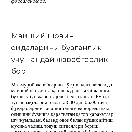
фойдаланилади.
Маиший шовқин
қоидаларини бузганлик
учун қандай жавобгарлик
бор
Маъмурий жавобгарлик тўғрисидаги кодексда
маиший шовқинга қарши кураш талабларини
бузиш учун жавобгарлик белгиланган. Бунда
тунги вақтда, яъни соат 23.00 дан 06.00 гача
фуқароларнинг осойишталиги ва нормал дам
олишини бузишга қаратилган қатор ҳаракатлар
шу жумладан, баланд овоз билан қўшиқ айтиш,
мусиқа чалиш, товуш сигналлари бериш,
хонадонларда, турар жойларнинг йўлаклари ва