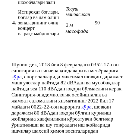
шохобчалари зали
Товуш
Истироҳат боғлари,
манбасидан
боғлар ва дам олиш
4.
зоналарининг очиқ
90
2 м
концерт
масофада
ва рақс майдонлари
Шунингдек, 2018 йил 8 февралдаги 0352-17-сон
санитария ва гигиена қоидалари ва меъёрларига
кўра
, спорт залларида максимал шовқин даражаси
машғулотлар пайтида 82 dBАдан ва мусобақалар
пайтида эса 110 dBАдан юқори бўлмаслиги керак.
Санитария-эпидемиологик осойишталик ва
жамоат саломатлиги хизматининг 2022 йил 17
майдаги 0022-22-сон қарорига
кўра
, шовқин
даражаси 80 dBАдан юқори бўлган қурилиш
жойларида хавфлиликни кўрсатувчи белгилар
ўрнатилиши ва шу тоифадаги иш жойларида
ишчилар шахсий ҳимоя воситаларидан