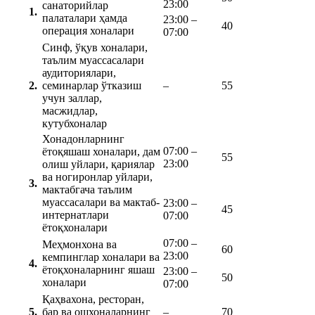
23:00
санаторийлар
1.
палаталари ҳамда
23:00 –
40
оперaция хоналари
07:00
Синф, ўқув хоналари,
таълим муассасалари
аудиториялари,
2.
семинарлар ўтказиш
–
55
учун заллар,
масжидлар,
кутубхоналар
Хонадонларнинг
07:00 –
ётоқяшаш хоналари, дам
55
23:00
олиш уйлари, қариялар
ва ногиронлар уйлари,
3.
мактабгача таълим
муассасалари ва мактаб-
23:00 –
45
интернатлари
07:00
ётоқхоналари
07:00 –
Меҳмонхона ва
60
23:00
кемпинглар хоналари ва
4.
ётоқхоналарнинг яшаш
23:00 –
50
хоналари
07:00
Қаҳвахона, ресторан,
5.
бар ва ошхоналарнинг
–
70