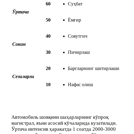
60
Суҳбат
Ўртача
50
Ёмғир
40
Совутгич
Сокин
30
Пичирлаш
20
Баргларнинг шитирлаши
Сезиларли
10
Нафас олиш
Автомобиль шовқини шаҳарларнинг кўпроқ
магистрал, яъни асосий кўчаларида кузатилади.
Ўртача интенсив ҳаракатда 1 соатда 2000-3000