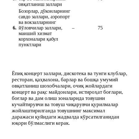
овқатланиш заллари
Бозорлар, дўконларнинг
савдо заллари, аэропорт
ва вокзалларнинг
6.
йўловчилар заллари,
–
75
маиший хизмат
корхоналари қабул
пунктлари
Ёпиқ концерт заллари, дискотека ва тунги клублар,
ресторан, қаҳвахона, барлар ва бошқа умумий
овқатланиш шохобчалари, очиқ жойлардаги
концерт ва рақс майдонлари, истироҳат боғлари,
боғлар ва дам олиш зоналарида товушни
кучайтирувчи ва товуш чиқарувчи қурилмалар
жойлаштирилганда товушнинг максимал
даражаси қуйидаги жадвалда кўрсатилганидан
юқори бўлмаслиги керак.