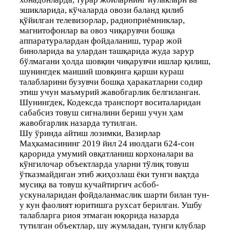
эшикларида, кўчаларда овози баланд қилиб
қўйилган телевизорлар, радиоприёмниклар,
магнитофонлар ва овоз чиқарувчи бошқа
аппаратуралардан фойдаланиш, турар жой
биноларида ва улардан ташқарида жуда зарур
бўлмагани ҳолда шовқин чиқарувчи ишлар қилиш,
шунингдек маиший шовқинга қарши кураш
талабларини бузувчи бошқа ҳаракатларни содир
этиш учун маъмурий жавобгарлик белгиланган.
Шунингдек, Кодексда транспорт воситаларидан
сабабсиз товуш сигналини бериш учун ҳам
жавобгарлик назарда тутилган.
Шу ўринда айтиш лозимки, Вазирлар
Маҳкамасининг 2019 йил 24 июлдаги 624-сон
қарорида умумий овқатланиш корхоналари ва
кўнгилочар объектларда уларни тўлиқ товуш
ўтказмайдиган этиб жиҳозлаш ёки тунги вақтда
мусиқа ва товуш кучайтиргич асбоб-
ускуналаридан фойдаланмаслик шарти билан тун-
у кун фаолият юритишга рухсат берилган. Ушбу
талабларга риоя этмаган юқорида назарда
тутилган объектлар, шу жумладан, тунги клублар