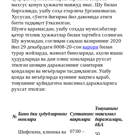
махсус қонун ҳужжати мавжуд эмас. Шу билан
биргаликда, ушбу соҳа етарлича ўрганилмаган.
Хусусан, сўнгги йигирма йил давомида атиги
битта тадқиқот ўтказилган.
Шунга қарамасдан, ушбу соҳада муносабатлар
қатор техник ҳужжатлар билан тартибга солинган.
Шу жумладан, соғлиқни сақлаш вазирининг 2020
йил 29 декабрдаги 0008-20-сон
қарори
билан
турар жойларда, жамоат биноларида, аҳоли яшаш
ҳудудларида ва дам олиш зоналарида рухсат
этилган шовқин даражасининг санитария
қоидалари ва меъёрлари тасдиқланган. Ушбу
қоида ва меъёрларда куннинг вақтига қараб,
товушнинг қуйидагича максимал даражаларига
рухсат этилган:
Товушнинг
Бино ёки ҳудудларнинг
Сутканинг
максимал
№
номлари
вақтлари
даражалари,
дБА
07:00 –
Шифохона, клиника ва
50