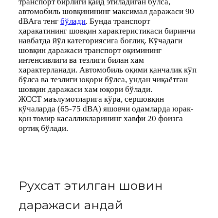
транспорт бирлиги қайд этиладиган бўлса,
автомобиль шовқинининг максимал даражаси 90
dBАга тенг
бўлади
. Бунда транспорт
ҳаракатининг шовқин характеристикаси биринчи
навбатда йўл категориясига боғлиқ. Кўчадаги
шовқин даражаси транспорт оқимининг
интенсивлиги ва тезлиги билан хам
характерланади. Автомобиль оқими қанчалик кўп
бўлса ва тезлиги юқори бўлса, ундан чиқаётган
шовқин даражаси хам юқори бўлади.
ЖССТ маълумотларига кўра, сершовқин
кўчаларда (65-75 dBА) яшовчи одамларда юрак-
қон томир касалликларининг хавфи 20 фоизга
ортиқ бўлади.
Рухсат этилган шовқин
даражаси қандай