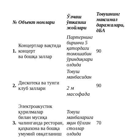
Товушнинг
Ўлчаш
максимал
№
Объект номлари
ўтказиш
даражалари,
жойлари
дБА
Партернинг
биринчи 5
Концертлар вақтида
қатордаги
1.
концерт
90
томошабин
ва бошқа заллар
ўриндиқлари
олдида
Товуш
манбасидан
Дискотека ва тунги
2.
90
2 м
клуб заллари
масофада
Электроакустик
қурилмалар
Товуш
билан мусиқа
манбаларига
3.
чалинганда ресторан,
яқин бўлган
70
қаҳвахона ва бошқа
столлар
умумий овқатланиш
олдида