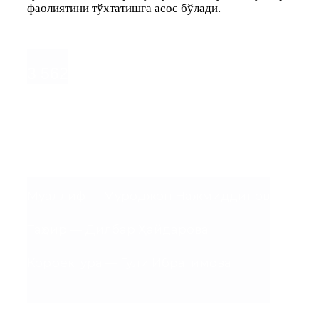
фаолиятини тўхтатишга асос бўлади.
3 562
БУ КИМНИНГ ИШИ?
Муаллиф — Муроджон Нажмиддинов
Таҳрир — Дилбар Ҳайдарова
Корректура — Гули Ибрагимова