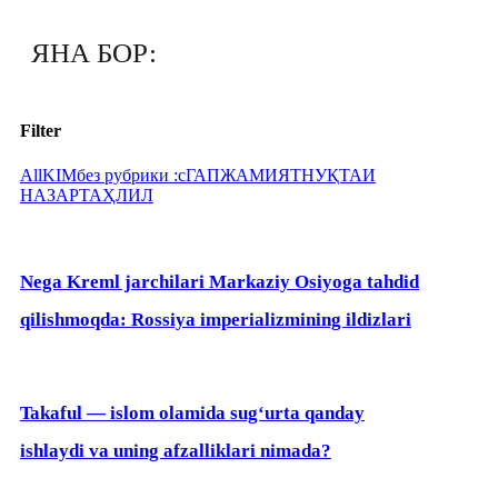
ЯНА БОР:
Filter
All
KIM
без рубрики :с
ГАП
ЖАМИЯТ
НУҚТАИ
НАЗАР
ТАҲЛИЛ
Nega Kreml jarchilari Markaziy Osiyoga tahdid
qilishmoqda: Rossiya imperializmining ildizlari
Takaful — islom olamida sug‘urta qanday
ishlaydi va uning afzalliklari nimada?