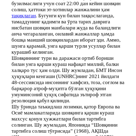
бузилмаслиги учун соат 22:00 дан кейин шовқин
солиш, ҳаттоки эт-хотинлар жанжалини ҳам
тақиқлаган
. Бугунги кун билан таққослаганда,
тамаддунинг қадимги ва ўрта тарих даврига
нисбатан шовқин манбалари жуда ва баландлиги
анча чегараланган, оилавий жанжаллар ҳамда
бошқа маиший шовқинлардан иборат эди. Аммо,
шунга қарамай, унга қарши турли усуллар билан
курашиб келинган.
Шовқиннинг тури ва даражаси ортиб бориши
билан унга қарши кураш нафақат миллий, балки
халқаро тус ҳам олди. Шу жумладан, БМТ Инсон
ҳуқуқлари кенгаши (UNHRC)нинг 2021 йилдаги
48-сессиясида инсоннинг хавфсиз, тоза, соғлом ва
барқарор атроф-муҳитга бўлган ҳуқуқини
умуминсоний ҳуқуқ сифатида эътироф этган
резолюция қабул қилинди.
Шу ўринда таъкидлаш лозимки, қатор Европа ва
Осиё мамлакатларида шовқинга қарши кураш
махсус қонун ҳужжатлари билан тартибга
солинган. Шу жумладан, Японияда “Шовқинни
тартибга солиш тўғрисида” (1968), АҚШда