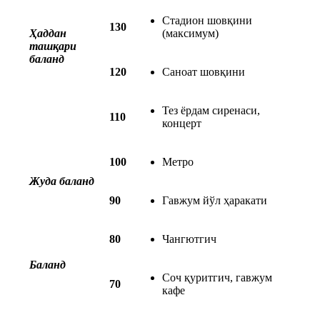
Стадион шовқини
130
Ҳаддан
(максимум)
ташқари
баланд
120
Саноат шовқини
Тез ёрдам сиренаси,
110
концерт
100
Метро
Жуда баланд
90
Гавжум йўл ҳаракати
80
Чангютгич
Баланд
Соч қуритгич, гавжум
70
кафе