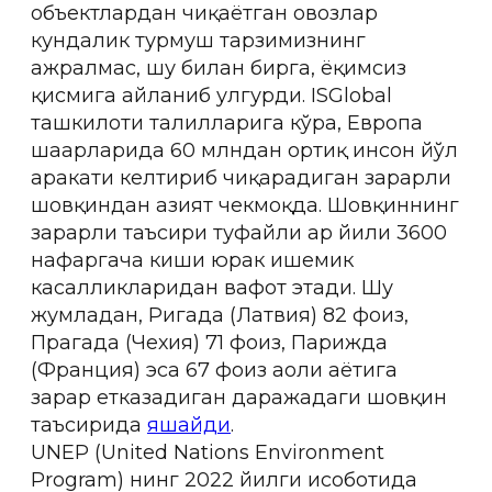
объектлардан чиқаётган овозлар
кундалик турмуш тарзимизнинг
ажралмас, шу билан бирга, ёқимсиз
қисмига айланиб улгурди. ISGlobal
ташкилоти таҳлилларига кўра, Европа
шаҳарларида 60 млндан ортиқ инсон йўл
ҳаракати келтириб чиқарадиган зарарли
шовқиндан азият чекмоқда. Шовқиннинг
зарарли таъсири туфайли ҳар йили 3600
нафаргача киши юрак ишемик
касалликларидан вафот этади. Шу
жумладан, Ригада (Латвия) 82 фоиз,
Прагада (Чехия) 71 фоиз, Парижда
(Франция) эса 67 фоиз аҳоли ҳаётига
зарар етказадиган даражадаги шовқин
таъсирида
яшайди
.
UNEP (United Nations Environment
Program) нинг 2022 йилги ҳисоботида