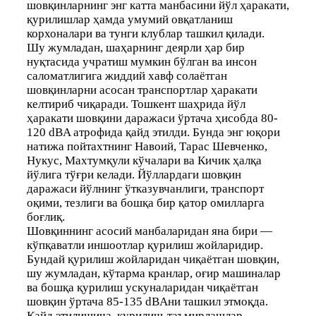
шовқинларнинг энг катта манбасини йўл ҳаракати,
қурилишлар ҳамда умумий овқатланиш
корхоналари ва тунги клублар ташкил қилади.
Шу жумладан, шаҳарнинг деярли ҳар бир
нуқтасида учратиш мумкин бўлган ва инсон
саломатлигига жиддий хавф солаётган
шовқинларни асосан транспортлар ҳаракати
келтириб чиқаради. Тошкент шаҳрида йўл
ҳаракати шовқини даражаси ўртача ҳисобда 80-
120 dBA атрофида қайд этилди. Бунда энг юқори
натижа пойтахтнинг Навоий, Тарас Шевченко,
Нукус, Махтумқули кўчалари ва Кичик ҳалқа
йўлига тўғри келади. Йўллардаги шовқин
даражаси йўлнинг ўтказувчанлиги, транспорт
оқими, тезлиги ва бошқа бир қатор омилларга
боғлиқ.
Шовқиннинг асосий манбаларидан яна бири —
кўпқаватли иншоотлар қурилиш жойларидир.
Бундай қурилиш жойларидан чиқаётган шовқин,
шу жумладан, кўтарма кранлар, оғир машиналар
ва бошқа қурилиш ускуналаридан чиқаётган
шовқин ўртача 85-135 dBAни ташкил этмоқда.
Қайд этилишича, қурилиш-таъмирлашлар