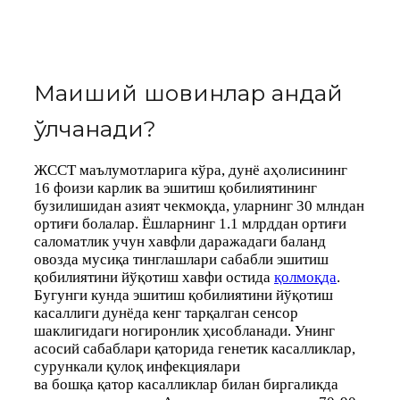
Маиший шовқинлар қандай
ўлчанади?
ЖССТ маълумотларига кўра, дунё аҳолисининг
16 фоизи карлик ва эшитиш қобилиятининг
бузилишидан азият чекмоқда, уларнинг 30 млндан
ортиғи болалар. Ёшларнинг 1.1 млрддан ортиғи
саломатлик учун хавфли даражадаги баланд
овозда мусиқа тинглашлари сабабли эшитиш
қобилиятини йўқотиш хавфи остида
қолмоқда
.
Бугунги кунда эшитиш қобилиятини йўқотиш
касаллиги дунёда кенг тарқалган сенсор
шаклигидаги ногиронлик ҳисобланади. Унинг
асосий сабаблари қаторида генетик касалликлар,
сурункали қулоқ инфекциялари
ва бошқа қатор касалликлар билан биргаликда